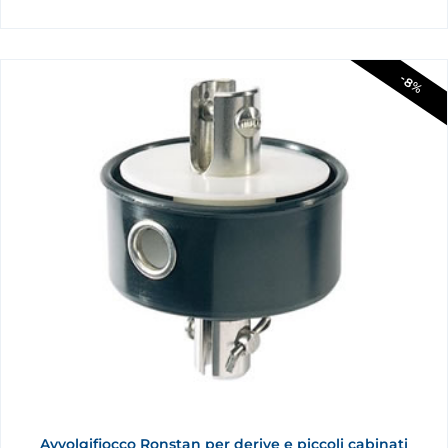
-8%
Avvolgifiocco Ronstan per derive e piccoli cabinati