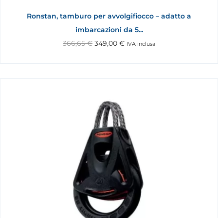
Ronstan, tamburo per avvolgifiocco – adatto a
imbarcazioni da 5...
366,65
€
349,00
€
IVA inclusa