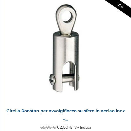
-5%
Girella Ronstan per avvolgifiocco su sfere in acciao inox
–...
65,00
€
62,00
€
IVA inclusa