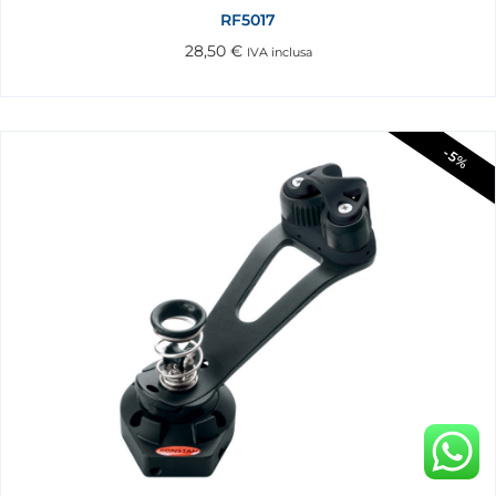
RF5017
28,50
€
IVA inclusa
-5%