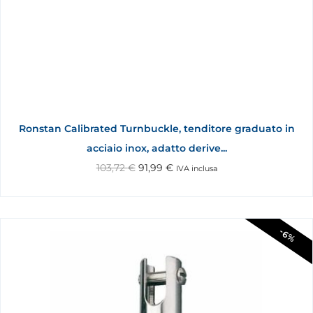
Ronstan Calibrated Turnbuckle, tenditore graduato in
acciaio inox, adatto derive...
103,72
€
91,99
€
IVA inclusa
-6%