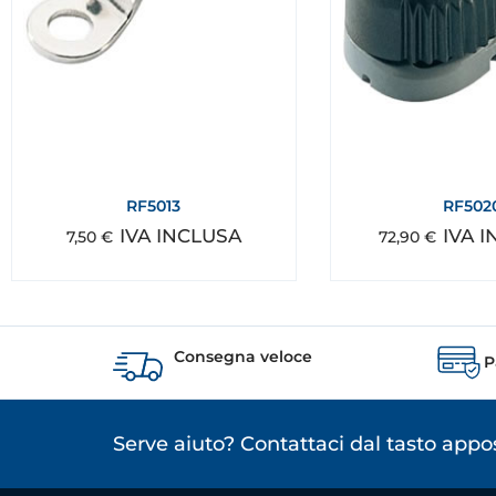
RF5013
RF502
IVA INCLUSA
IVA 
7,50
€
72,90
€
Consegna veloce
P
Serve aiuto? Contattaci dal tasto app