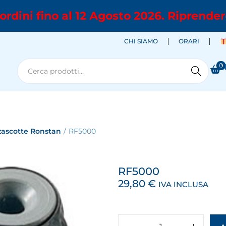
ordini fino al 12 Agosto 2026. Riprender
CHI SIAMO
ORARI
0
M
Cerca
zascotte Ronstan
/
RF5000
RF5000
29,80
€
IVA INCLUSA