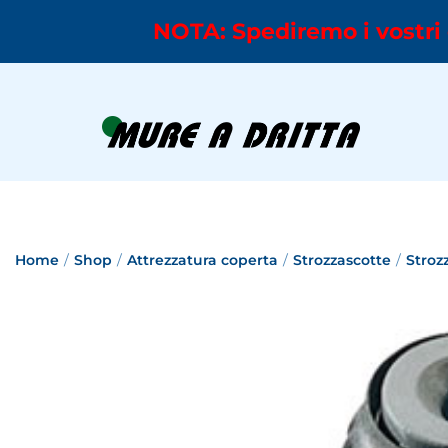
NOTA: Spediremo i vostri 
Home
/
Shop
/
Attrezzatura coperta
/
Strozzascotte
/
Stroz