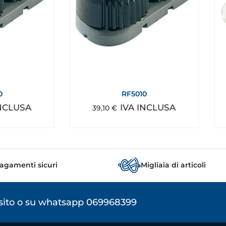
0
RF5010
INCLUSA
IVA INCLUSA
39,10
€
agamenti sicuri
Migliaia di articoli
osito o su whatsapp 069968399