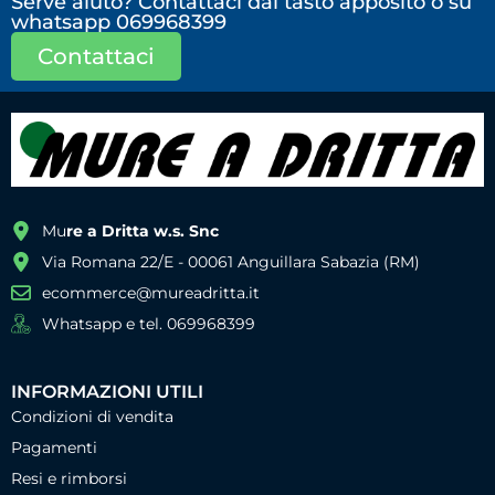
Serve aiuto? Contattaci dal tasto apposito o su
whatsapp 069968399
Contattaci
Mu
re a Dritta w.s. Snc
Via Romana 22/E - 00061 Anguillara Sabazia (RM)
ecommerce@mureadritta.it
Whatsapp e tel. 069968399
INFORMAZIONI UTILI
Condizioni di vendita
Pagamenti
Resi e rimborsi