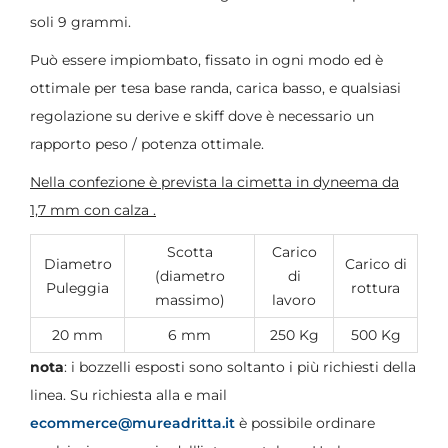
soli 9 grammi.
Può essere impiombato, fissato in ogni modo ed è
ottimale per tesa base randa, carica basso, e qualsiasi
regolazione su derive e skiff dove è necessario un
rapporto peso / potenza ottimale.
Nella confezione è prevista la cimetta in dyneema da
1,7 mm con calza .
Scotta
Carico
Diametro
Carico di
(diametro
di
Puleggia
rottura
massimo)
lavoro
20 mm
6 mm
250 Kg
500 Kg
nota
: i bozzelli esposti sono soltanto i più richiesti della
linea. Su richiesta alla e mail
ecommerce@mureadritta.it
è possibile ordinare