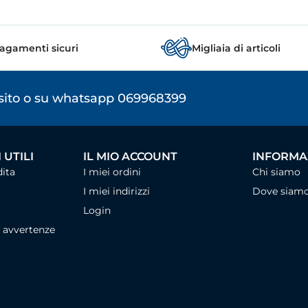
agamenti sicuri
Migliaia di articoli
osito o su whatsapp 069968399
 UTILI
IL MIO ACCOUNT
INFORMAZ
dita
I miei ordini
Chi siamo
I miei indirizzi
Dove siam
Login
, avvertenze