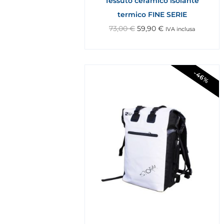
Tessuto ceramico isolante
termico FINE SERIE
73,00
€
59,90
€
IVA inclusa
-46%