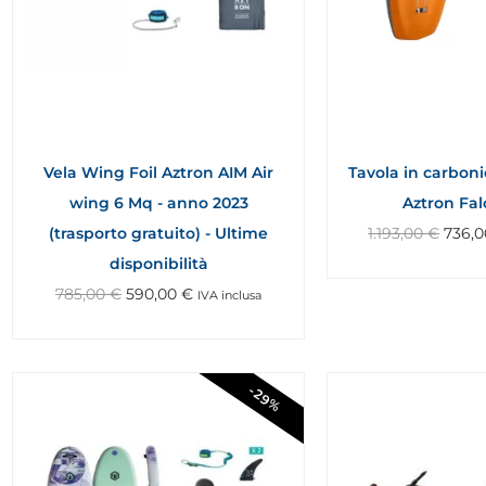
Vela Wing Foil Aztron AIM Air
Tavola in carboni
wing 6 Mq - anno 2023
Aztron Fal
(trasporto gratuito) - Ultime
1.193,00
€
736,
disponibilità
785,00
€
590,00
€
IVA inclusa
-29%