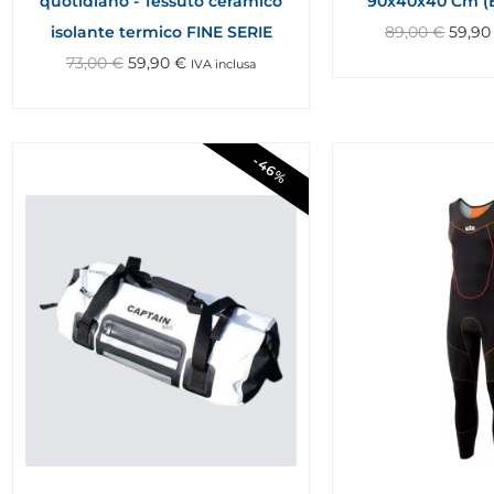
quotidiano - Tessuto ceramico
90x40x40 Cm (B
isolante termico FINE SERIE
89,00
€
59,9
73,00
€
59,90
€
IVA inclusa
-46%