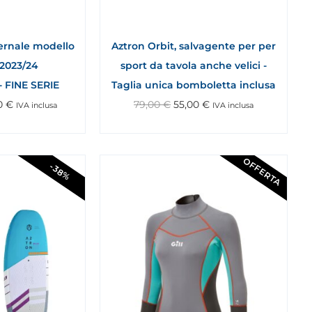
vernale modello
Aztron Orbit, salvagente per per
2023/24
sport da tavola anche velici -
 FINE SERIE
Taglia unica bomboletta inclusa
0
€
79,00
€
55,00
€
IVA inclusa
IVA inclusa
OFFERTA
-38%