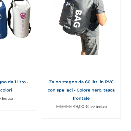
o da 1 litro -
Zaino stagno da 60 litri in PVC
colori
con spallaci - Colore nero, tasca
frontale
A inclusa
60,00
€
49,00
€
IVA inclusa