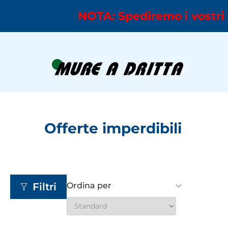
NOTA: Spediremo i vostri 
Offerte imperdibili
Filtri
Ordina per