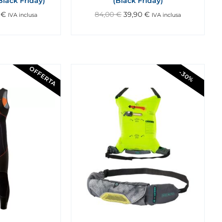
lack Friday)
(Black Friday)
0
€
84,00
€
39,90
€
IVA inclusa
IVA inclusa
OFFERTA
-30%