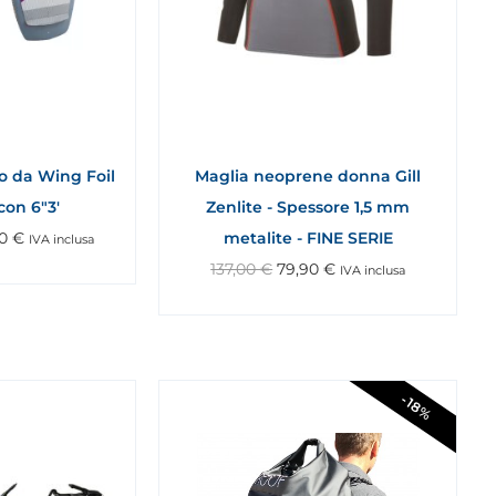
o da Wing Foil
Maglia neoprene donna Gill
con 6"3'
Zenlite - Spessore 1,5 mm
00
€
metalite - FINE SERIE
IVA inclusa
137,00
€
79,90
€
IVA inclusa
-18%