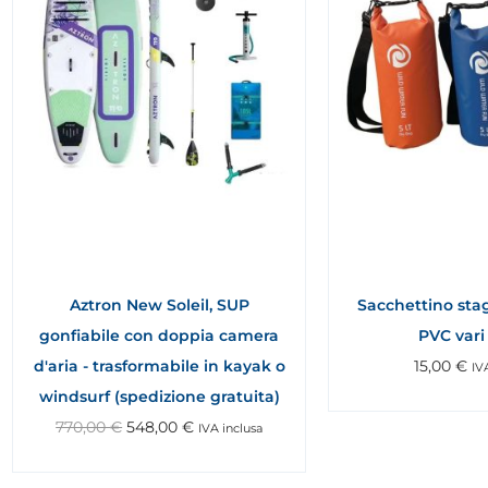
Aztron New Soleil, SUP
Sacchettino stagn
gonfiabile con doppia camera
PVC vari 
d'aria - trasformabile in kayak o
15,00
€
IV
windsurf (spedizione gratuita)
770,00
€
548,00
€
IVA inclusa