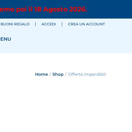
emo poi il 18 Agosto 2026.
BUONI REGALO
ACCEDI
CREA UN ACCOUNT
ENU
Home
/
Shop
/
Offerte imperdibili