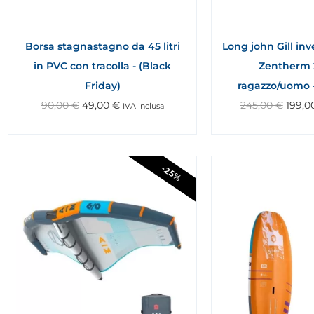
Borsa stagnastagno da 45 litri
Long john Gill in
in PVC con tracolla - (Black
Zentherm 
Friday)
ragazzo/uomo -
90,00
€
49,00
€
245,00
€
199,0
IVA inclusa
-25%