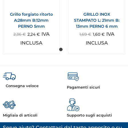
Grillo forgiato ritorto
GRILLO INOX
A:28mm B:12mm
STAMPATO L: 21mm B:
PERNO 5mm
13mm PERNO 6 mm
IVA
IVA
2,36
€
2,24
€
1,69
€
1,60
€
INCLUSA
INCLUSA
Consegna veloce
Pagamenti sicuri
Migliaia di articoli
Supporto sugli acquisti
Serve aiuto? Contattaci dal tasto apposito o su