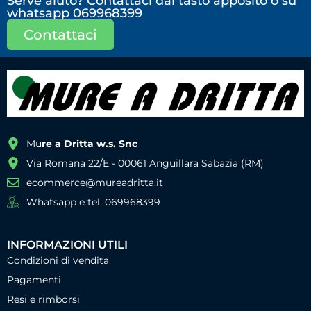
Serve aiuto? Contattaci dal tasto apposito o su
whatsapp 069968399
Contattaci
Mu
re a Dritta w.s. Snc
Via Romana 22/E - 00061 Anguillara Sabazia (RM)
ecommerce@mureadritta.it
Whatsapp e tel. 069968399
INFORMAZIONI UTILI
Condizioni di vendita
Pagamenti
Resi e rimborsi