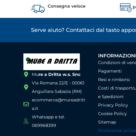
Consegna veloce
P
Serve aiuto? Contattaci dal tasto app
INFORMAZIONI
Condizioni di ven
Pagamenti
Mu
re a Dritta w.s. Snc
Resi e rimborsi
Via Romana 22/E - 00061
Costi di trasporto
Anguillara Sabazia (RM)
e Spedizioni
ecommerce@mureadritt
Privacy Policy
a.it
Cookie Policy
Whatsapp e tel.
Sitemap
069968399
Preferenze priva