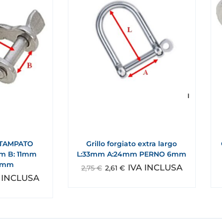
STAMPATO
Grillo forgiato extra largo
m B: 11mm
L:33mm A:24mm PERNO 6mm
 mm
IVA INCLUSA
2,75
€
2,61
€
 INCLUSA