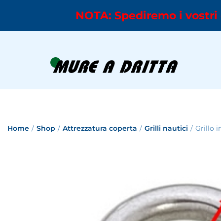
NOTA: Spediremo i vostri 
Home
/
Shop
/
Attrezzatura coperta
/
Grilli nautici
/
Grillo