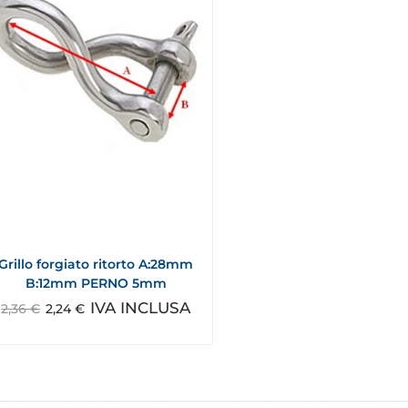
Grillo forgiato ritorto A:28mm
B:12mm PERNO 5mm
IVA INCLUSA
2,36
€
2,24
€