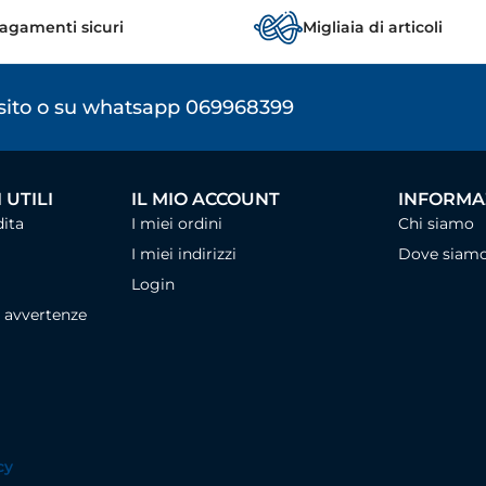
agamenti sicuri
Migliaia di articoli
osito o su whatsapp 069968399
 UTILI
IL MIO ACCOUNT
INFORMAZ
dita
I miei ordini
Chi siamo
I miei indirizzi
Dove siam
Login
, avvertenze
cy