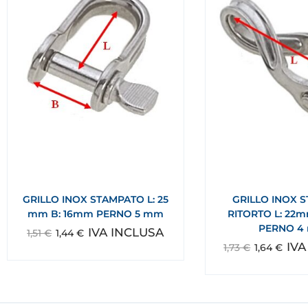
GRILLO INOX STAMPATO L: 25
GRILLO INOX 
mm B: 16mm PERNO 5 mm
RITORTO L: 22m
PERNO 4
IVA INCLUSA
1,51
€
1,44
€
IVA
1,73
€
1,64
€