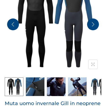
Muta uomo invernale Gill in neoprene