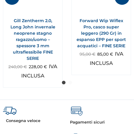
Gill Zentherm 2.0,
Forward Wip Wiflex
Long John invernale
Pro, casco super
neoprene stagno
leggero (290 Gr) in
ragazzo/uomo –
espanso EPP per sport
spessore 3 mm
acquatici – FINE SERIE
ultraflessibile FINE
IVA
95,00
€
85,00
€
SERIE
INCLUSA
IVA
240,00
€
228,00
€
INCLUSA
Consegna veloce
Pagamenti sicuri