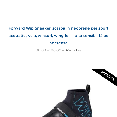
Forward Wip Sneaker, scarpa in neoprene per sport
acquatici, vela, winsurf, wing folil - alta sensibilità ed
aderenza
90,00
€
86,00
€
IVA inclusa
OFFERTA