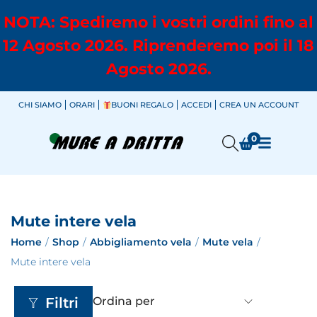
NOTA: Spediremo i vostri ordini fino al
12 Agosto 2026. Riprenderemo poi il 18
Agosto 2026.
CHI SIAMO
ORARI
BUONI REGALO
ACCEDI
CREA UN ACCOUNT
0
Mute intere vela
Home
/
Shop
/
Abbigliamento vela
/
Mute vela
/
Mute intere vela
Filtri
Ordina per