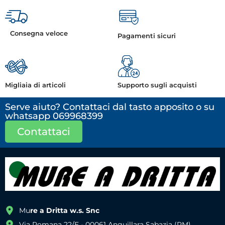
Consegna veloce
Pagamenti sicuri
Migliaia di articoli
Supporto sugli acquisti
Serve aiuto? Contattaci dal tasto apposito o su
whatsapp 069968399
Contattaci
Mu
re a Dritta w.s. Snc
Via Romana 22/E - 00061 Anguillara Sabazia (RM)