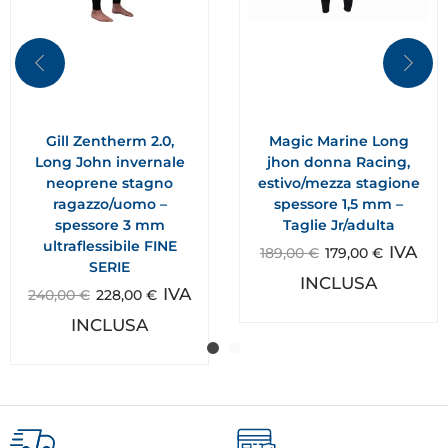
Gill Zentherm 2.0,
Magic Marine Long
Long John invernale
jhon donna Racing,
neoprene stagno
estivo/mezza stagione
ragazzo/uomo –
spessore 1,5 mm –
spessore 3 mm
Taglie Jr/adulta
ultraflessibile FINE
IVA
189,00
€
179,00
€
SERIE
INCLUSA
IVA
240,00
€
228,00
€
INCLUSA