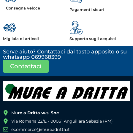
Consegna veloce
Pagamenti sicuri
Migliaia di articoli
Supporto sugli acquisti
Serve aiuto? Contattaci dal tasto apposito o su
whatsapp 069968399
Contattaci
Mu
re a Dritta w.s. Snc
Via Romana 22/E - 00061 Anguillara Sabazia (RM)
ecommerce@mureadritta.it