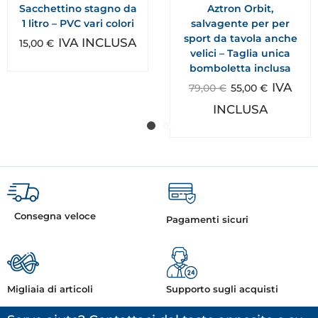
Sacchettino stagno da
Aztron Orbit,
1 litro – PVC vari colori
salvagente per per
sport da tavola anche
IVA INCLUSA
15,00
€
velici – Taglia unica
bomboletta inclusa
IVA
79,00
€
55,00
€
INCLUSA
Consegna veloce
Pagamenti sicuri
Migliaia di articoli
Supporto sugli acquisti