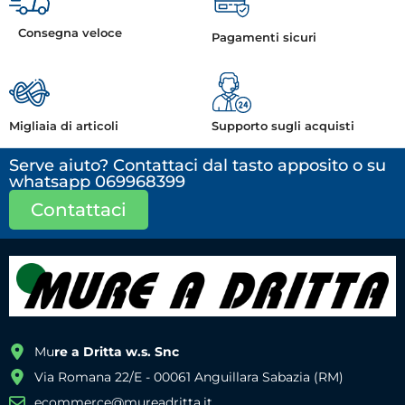
Consegna veloce
Pagamenti sicuri
Migliaia di articoli
Supporto sugli acquisti
Serve aiuto? Contattaci dal tasto apposito o su
whatsapp 069968399
Contattaci
Mu
re a Dritta w.s. Snc
Via Romana 22/E - 00061 Anguillara Sabazia (RM)
ecommerce@mureadritta.it