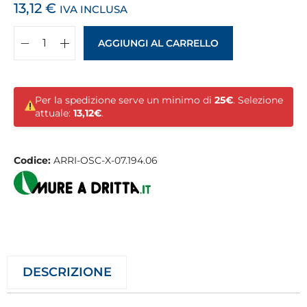
13,12
€
IVA INCLUSA
AGGIUNGI AL CARRELLO
Per la spedizione serve un minimo di
25€
. Selezione
attuale:
13,12€
.
Codice:
ARRI-OSC-X-07.194.06
DESCRIZIONE