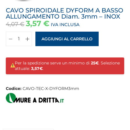
CAVO SPIROIDALE DYFORM A BASSO
ALLUNGAMENTO Diam. 3mm – INOX
3,57
€
4,07
€
IVA INCLUSA
AGGIUNGI AL CARRELLO
Per la spedizione serve un minimo di
25€
. Selezione
attuale:
3,57€
.
Codice:
CAVO-TEC-X-DYFORM3mm