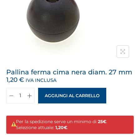
Pallina ferma cima nera diam. 27 mm
1,20
€
IVA INCLUSA
AGGIUNGI AL CARRELLO
Per la spedizione serve un minimo di
25€
.
Selezione attuale:
1,20€
.