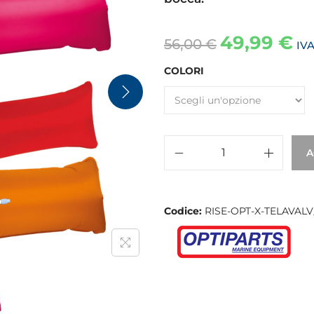
49,99
€
56,00
€
IV
COLORI
A
Codice:
RISE-OPT-X-TELAVALV