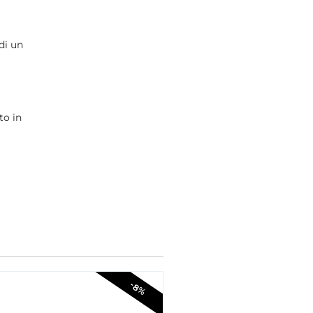
 di un
to in
-8%