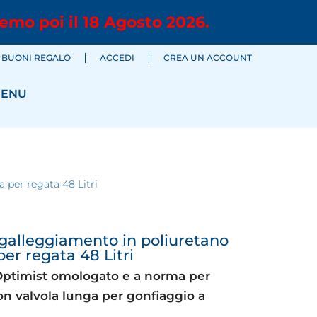
emo poi il 18 Agosto 2026.
BUONI REGALO
ACCEDI
CREA UN ACCOUNT
ENU
 per regata 48 Litri
i galleggiamento in poliuretano
er regata 48 Litri
 Optimist omologato e a norma per
con valvola lunga per gonfiaggio a