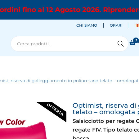
ordini fino al 12 Agosto 2026. Riprender
CHI SIAMO
ORARI
0
M
Cerca
ist, riserva di galleggiamento in poliuretano telato – omologata
Optimist, riserva d
OFFERTA
telato – omologata p
Salsicciotto per regate
regate FIV. Tipo telato 
bocca.