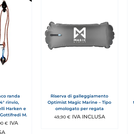
nco randa
Riserva di galleggiamento
° rinvio,
Optimist Magic Marine – Tipo
lli Harken e
omologato per regata
Gottifredi M.
IVA INCLUSA
49,90
€
IVA
00
€
SA