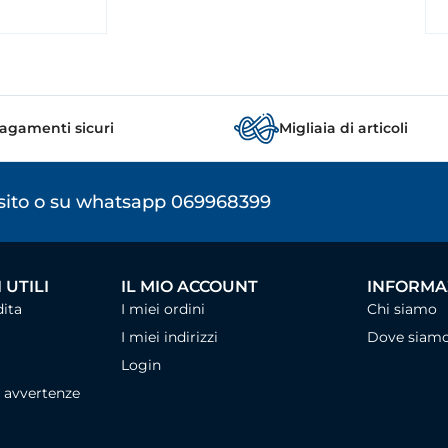
agamenti sicuri
Migliaia di articoli
osito o su whatsapp 069968399
 UTILI
IL MIO ACCOUNT
INFORMAZ
dita
I miei ordini
Chi siamo
I miei indirizzi
Dove siam
Login
, avvertenze