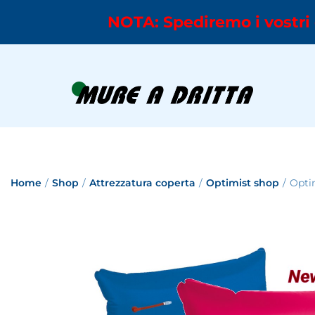
NOTA: Spediremo i vostri 
Home
/
Shop
/
Attrezzatura coperta
/
Optimist shop
/
Optim