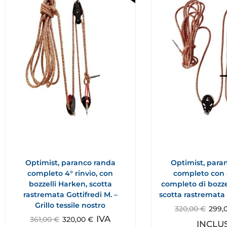
Optimist, paranco randa
Optimist, para
completo 4° rinvio, con
completo con 4
bozzelli Harken, scotta
completo di bozze
rastremata Gottifredi M. –
scotta rastremata 
Grillo tessile nostro
320,00
€
299,
IVA
361,00
€
320,00
€
INCLU