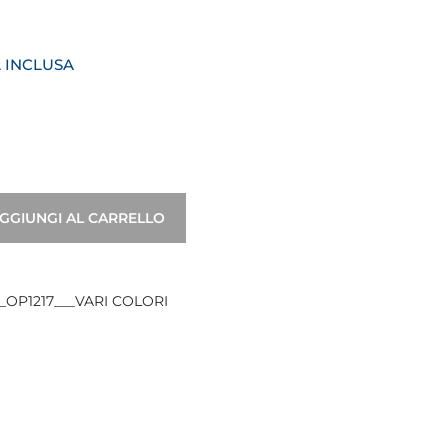
A INCLUSA
GGIUNGI AL CARRELLO
_OP1217___VARI COLORI