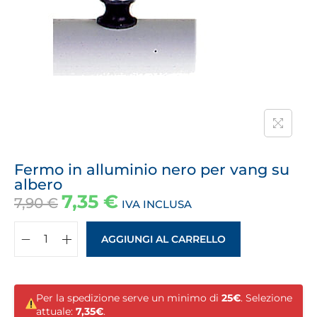
Fermo in alluminio nero per vang su
albero
7,35
€
7,90
€
IVA INCLUSA
AGGIUNGI AL CARRELLO
Per la spedizione serve un minimo di
25€
. Selezione
attuale:
7,35€
.