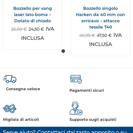
Bozzello per vang
Bozzello singolo
laser lato boma –
Harken da 40 mm con
Dotato di chiodo
arricavo – attacco
tessile T40
IVA
26,00
€
24,50
€
IVA
49,95
€
47,50
€
INCLUSA
INCLUSA
Consegna veloce
Pagamenti sicuri
Migliaia di articoli
Supporto sugli acquisti
Serve aiuto? Contattaci dal tasto apposito o su