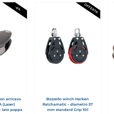
OFFERTA
-6%
con arricavo
Bozzello winch Harken
 (Laser)
Ratchamatic – diametro 57
 lato poppa
mm standard Grip 10:1