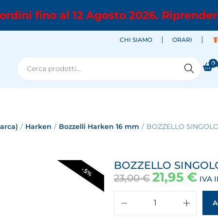
ordini fino al 12 Agosto 2026. Riprender
CHI SIAMO
ORARI
0
M
Cerca
marca)
/
Harken
/
Bozzelli Harken 16 mm
/
BOZZELLO SINGOLO
BOZZELLO SINGOL
-5%
21,95
€
23,00
€
IVA 
A