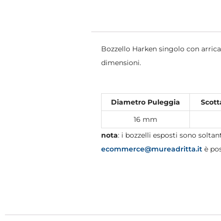
Bozzello Harken singolo con arricavo
dimensioni.
Diametro Puleggia
Scott
16 mm
nota
: i bozzelli esposti sono soltant
ecommerce@mureadritta.it
è pos