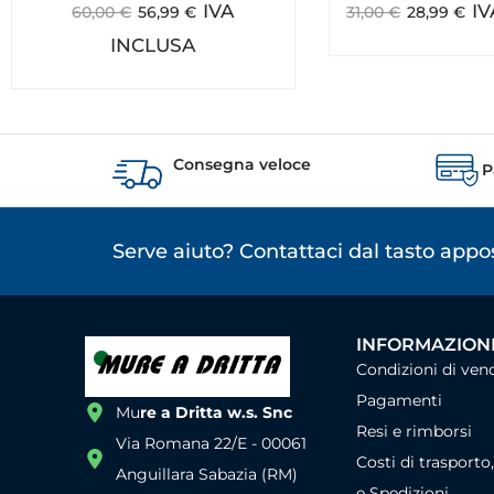
IVA
I
60,00
€
56,99
€
31,00
€
28,99
€
INCLUSA
Consegna veloce
P
Serve aiuto? Contattaci dal tasto app
INFORMAZIONI
Condizioni di ven
Pagamenti
Mu
re a Dritta w.s. Snc
Resi e rimborsi
Via Romana 22/E - 00061
Costi di trasporto
Anguillara Sabazia (RM)
e Spedizioni