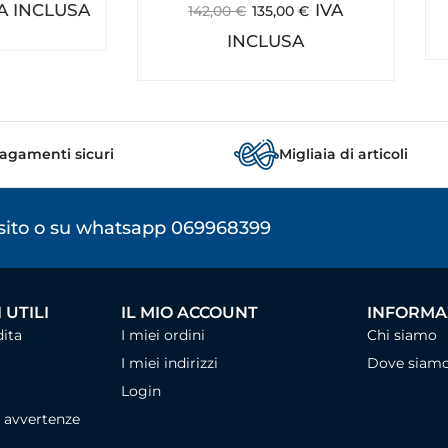
VA INCLUSA
IVA
142,00
€
135,00
€
INCLUSA
agamenti sicuri
Migliaia di articoli
osito o su whatsapp 069968399
 UTILI
IL MIO ACCOUNT
INFORMAZ
dita
I miei ordini
Chi siamo
I miei indirizzi
Dove siam
Login
, avvertenze