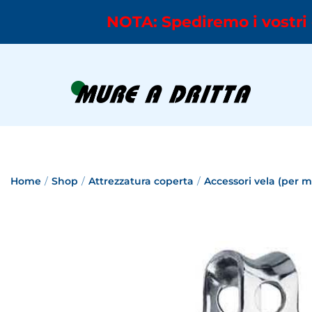
NOTA: Spediremo i vostri 
Home
/
Shop
/
Attrezzatura coperta
/
Accessori vela (per 