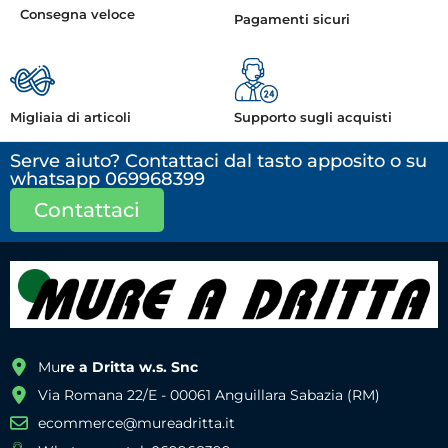
Consegna veloce
Pagamenti sicuri
Migliaia di articoli
Supporto sugli acquisti
Serve aiuto? Contattaci dal tasto apposito o su
whatsapp 069968399
Contattaci
Mu
re a Dritta w.s. Snc
Via Romana 22/E - 00061 Anguillara Sabazia (RM)
ecommerce@mureadritta.it