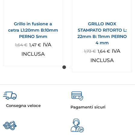
Grillo in fusione a
GRILLO INOX
cetra L1:20mm B:10mm
STAMPATO RITORTO L:
PERNO 5mm
22mm B: 11mm PERNO
4 mm
IVA
1,64
€
1,47
€
IVA
1,73
€
1,64
€
INCLUSA
INCLUSA
Consegna veloce
Pagamenti sicuri