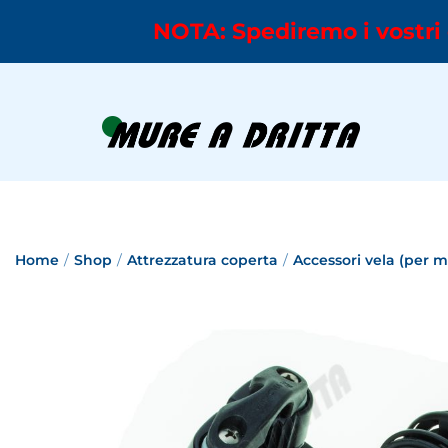
NOTA: Spediremo i vostri 
Home
/
Shop
/
Attrezzatura coperta
/
Accessori vela (per 