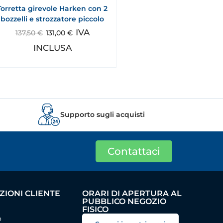
Torretta girevole Harken con 2
bozzelli e strozzatore piccolo
IVA
137,50
€
131,00
€
INCLUSA
Supporto sugli acquisti
Contattaci
IONI CLIENTE
ORARI DI APERTURA AL
PUBBLICO NEGOZIO
FISICO
o