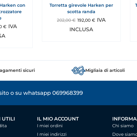
e Harken con
Torretta girevole Harken per
trozzatore
scotta randa
e
IVA
202,00
€
192,00
€
IVA
90
€
INCLUSA
SA
agamenti sicuri
Migliaia di articoli
osito o su whatsapp 069968399
 UTILI
IL MIO ACCOUNT
INFORMAZ
dita
I miei ordini
Chi siamo
I miei indirizzi
Dove siam