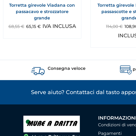
Torretta girevole Viadana con
Torretta girevol
passacavo e strozzatore
passascotte e s
grande
grand
IVA INCLUSA
68,55
€
65,15
€
114,00
€
108,
INCLU
Consegna veloce
P
Serve aiuto? Contattaci dal tasto app
INFORMAZIONI
Condizioni di ven
Pagamenti