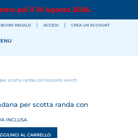
emo poi il 18 Agosto 2026.
BUONI REGALO
ACCEDI
CREA UN ACCOUNT
ENU
 per scotta randa con bozzello winch
iadana per scotta randa con
VA INCLUSA
GGIUNGI AL CARRELLO