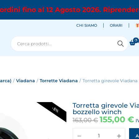
ordini fino al 12 Agosto 2026. Riprender
CHI SIAMO
ORARI
0
M
Cerca
marca)
/
Viadana
/
Torrette Viadana
/
Torretta girevole Viadana
Torretta girevole V
-5%
bozzello winch
155,00
€
163,00
€
I
A