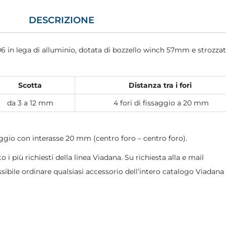
DESCRIZIONE
06 in lega di alluminio, dotata di bozzello winch 57mm e strozza
Scotta
Distanza tra i fori
da 3 a 12 mm
4 fori di fissaggio a 20 mm
ggio con interasse 20 mm (centro foro – centro foro).
o i più richiesti della linea Viadana. Su richiesta alla e mail
sibile ordinare qualsiasi accessorio dell’intero catalogo Viadana