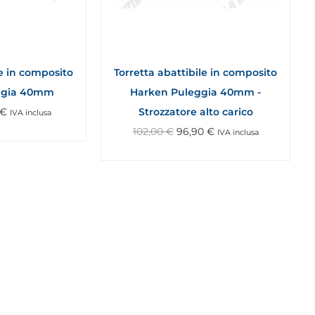
le in composito
Torretta abattibile in composito
ggia 40mm
Harken Puleggia 40mm -
€
Strozzatore alto carico
IVA inclusa
102,00
€
96,90
€
IVA inclusa