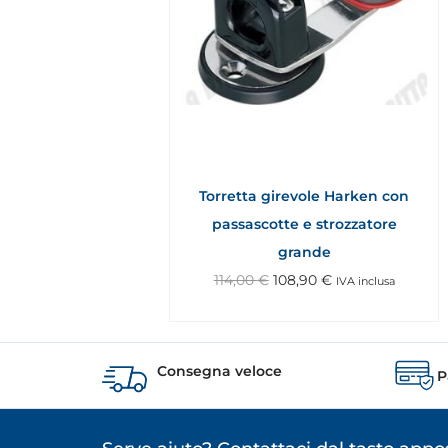
Torretta girevole Harken con
passascotte e strozzatore
grande
114,00
€
108,90
€
IVA inclusa
Consegna veloce
P