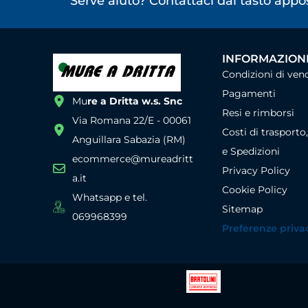
Serve aiuto? Contattaci dal tasto app
INFORMAZIONI
Condizioni di ven
Pagamenti
Mu
re a Dritta w.s. Snc
Resi e rimborsi
Via Romana 22/E - 00061
Costi di trasporto
Anguillara Sabazia (RM)
e Spedizioni
ecommerce@mureadritt
Privacy Policy
a.it
Cookie Policy
Whatsapp e tel.
Sitemap
069968399
Preferenze priva