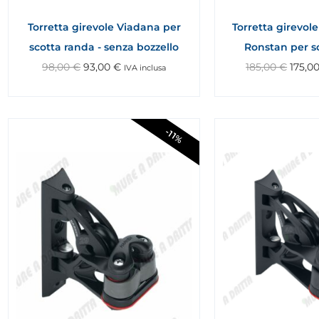
Torretta girevole Viadana per
Torretta girevol
scotta randa - senza bozzello
Ronstan per s
98,00
€
93,00
€
185,00
€
175,0
IVA inclusa
-11%