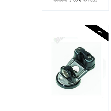
137,50
€
131,00
€
IVA inclusa
-5%