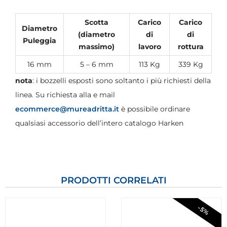
Scotta
Carico
Carico
Diametro
(diametro
di
di
Puleggia
massimo)
lavoro
rottura
16 mm
5 – 6 mm
113 Kg
339 Kg
nota
: i bozzelli esposti sono soltanto i più richiesti della
linea. Su richiesta alla e mail
ecommerce@mureadritta.it
è possibile ordinare
qualsiasi accessorio dell’intero catalogo Harken
PRODOTTI CORRELATI
-5%