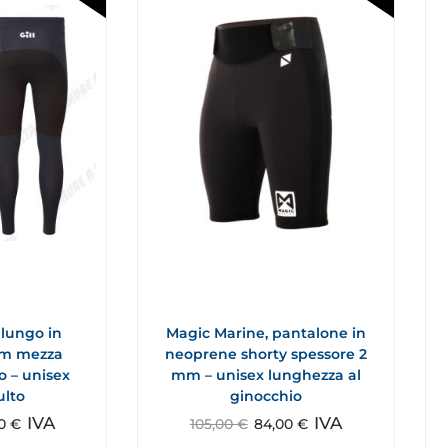
 lungo in
Magic Marine, pantalone in
mm mezza
neoprene shorty spessore 2
o – unisex
mm – unisex lunghezza al
ulto
ginocchio
IVA
IVA
50
€
105,00
€
84,00
€