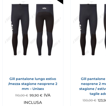
Gill pantalone lungo estivo
Gill pantalone
/mezza stagione neoprene 2
neoprene 2 
mm – Unisex
stagione / estiv
taglie ad
IVA
110,00
€
99,90
€
130,00
€
123,
INCLUSA