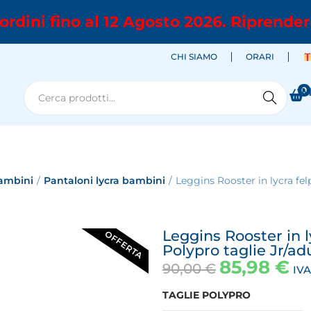
ordini fino al 12 Agosto 2026. Riprender
CHI SIAMO
ORARI
0
M
Cerca
ambini
/
Pantaloni lycra bambini
/
Leggins Rooster in lycra fel
Leggins Rooster in l
OFFERTA
Polypro taglie Jr/ad
85,98
€
90,00
€
IV
TAGLIE POLYPRO