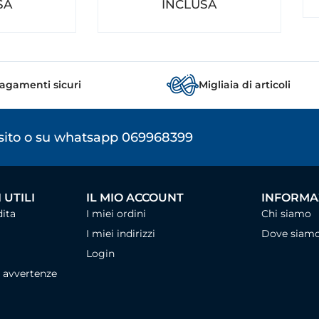
SA
INCLUSA
agamenti sicuri
Migliaia di articoli
osito o su whatsapp 069968399
 UTILI
IL MIO ACCOUNT
INFORMAZ
dita
I miei ordini
Chi siamo
I miei indirizzi
Dove siam
Login
, avvertenze