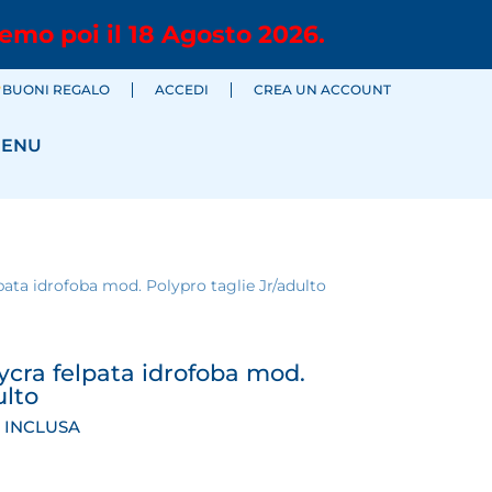
emo poi il 18 Agosto 2026.
BUONI REGALO
ACCEDI
CREA UN ACCOUNT
ENU
pata idrofoba mod. Polypro taglie Jr/adulto
ycra felpata idrofoba mod.
ulto
A INCLUSA