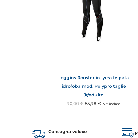
Leggins Rooster in lycra felpata
idrofoba mod. Polypro taglie
Jr/adulto
90,00
€
85,98
€
IVA inclusa
Consegna veloce
P