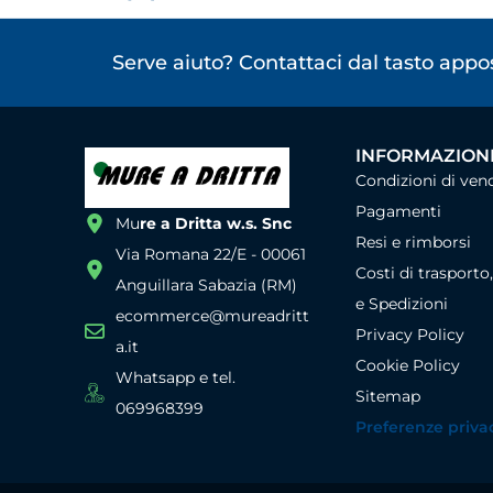
Serve aiuto? Contattaci dal tasto app
INFORMAZIONI
Condizioni di ven
Pagamenti
Mu
re a Dritta w.s. Snc
Resi e rimborsi
Via Romana 22/E - 00061
Costi di trasporto
Anguillara Sabazia (RM)
e Spedizioni
ecommerce@mureadritt
Privacy Policy
a.it
Cookie Policy
Whatsapp e tel.
Sitemap
069968399
Preferenze priva