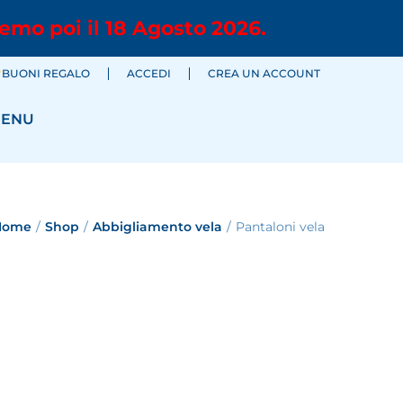
emo poi il 18 Agosto 2026.
BUONI REGALO
ACCEDI
CREA UN ACCOUNT
ENU
Home
/
Shop
/
Abbigliamento vela
/
Pantaloni vela