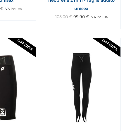
Unisex
neoprene 2 mm - Taglie adulto
€
unisex
IVA inclusa
105,00
€
99,90
€
IVA inclusa
OFFERTA
OFFERTA