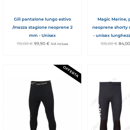
Gill pantalone lungo estivo
Magic Marine, 
/mezza stagione neoprene 2
neoprene shorty
mm - Unisex
- unisex lunghezz
110,00
€
99,90
€
105,00
€
84,0
IVA inclusa
OFFERTA