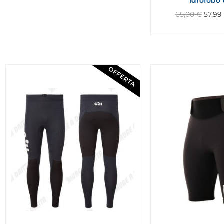
idrofobo 
65,00
€
57,99
OFFERTA