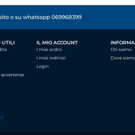
osito o su whatsapp 069968399
 UTILI
IL MIO ACCOUNT
INFORMAZ
dita
I miei ordini
Chi siamo
I miei indirizzi
Dove siam
Login
, avvertenze
cy