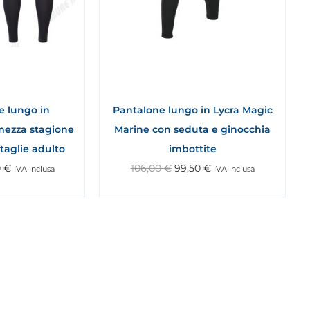
e lungo in
Pantalone lungo in Lycra Magic
ezza stagione
Marine con seduta e ginocchia
 taglie adulto
imbottite
0
€
106,00
€
99,50
€
IVA inclusa
IVA inclusa