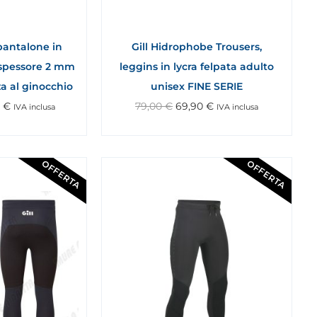
pantalone in
Gill Hidrophobe Trousers,
 spessore 2 mm
leggins in lycra felpata adulto
a al ginocchio
unisex FINE SERIE
0
€
79,00
€
69,90
€
IVA inclusa
IVA inclusa
OFFERTA
OFFERTA