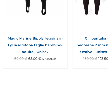
Magic Marine Bipoly, leggins in
Gill pantalon
Lycra idrofoba taglie bambino-
neoprene 2 mm m
adulto - Unisex
/ estivo - unisex
69,00
€
65,00
€
130,00
€
123,5
IVA inclusa