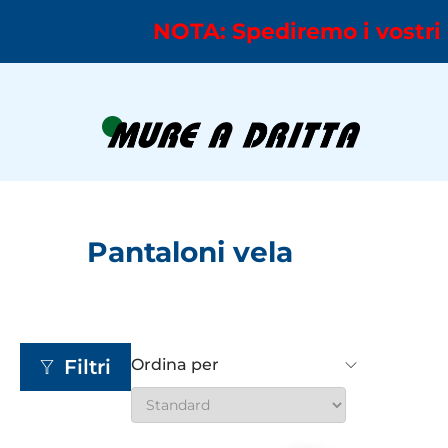
NOTA: Spediremo i vostri 
Pantaloni vela
Filtri
Ordina per