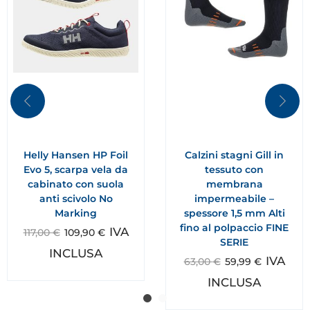
Helly Hansen HP Foil
Calzini stagni Gill in
Evo 5, scarpa vela da
tessuto con
cabinato con suola
membrana
anti scivolo No
impermeabile –
Marking
spessore 1,5 mm Alti
fino al polpaccio FINE
IVA
117,00
€
109,90
€
SERIE
INCLUSA
IVA
63,00
€
59,99
€
INCLUSA