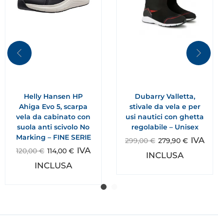
Helly Hansen HP
Dubarry Valletta,
Ahiga Evo 5, scarpa
stivale da vela e per
vela da cabinato con
usi nautici con ghetta
suola anti scivolo No
regolabile – Unisex
Marking – FINE SERIE
IVA
299,00
€
279,90
€
IVA
120,00
€
114,00
€
INCLUSA
INCLUSA