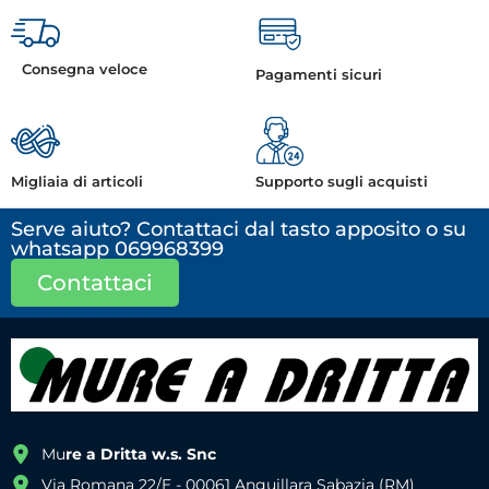
Consegna veloce
Pagamenti sicuri
Migliaia di articoli
Supporto sugli acquisti
Serve aiuto? Contattaci dal tasto apposito o su
whatsapp 069968399
Contattaci
Mu
re a Dritta w.s. Snc
Via Romana 22/E - 00061 Anguillara Sabazia (RM)