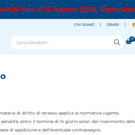
ordini fino al 12 Agosto 2026. Riprender
CHI SIAMO
ORARI
0
M
Cerca
so
materia di diritto di recesso applica la normativa vigente.
penalità, entro il termine di 14 giorni solari dal ricevimento dell
spese di spedizione e dell’eventuale contrassegno.