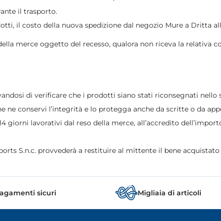
nte il trasporto.
ti, il costo della nuova spedizione dal negozio Mure a Dritta all’a
della merce oggetto del recesso, qualora non riceva la relativa 
ndosi di verificare che i prodotti siano stati riconsegnati nello s
he ne conservi l’integrità e lo protegga anche da scritte o da app
4 giorni lavorativi dal reso della merce, all’accredito dell’import
ports S.n.c. provvederà a restituire al mittente il bene acquistato
agamenti sicuri
Migliaia di articoli