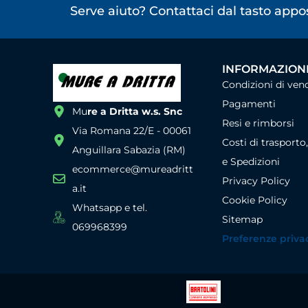
Serve aiuto? Contattaci dal tasto app
INFORMAZIONI
Condizioni di ven
Pagamenti
Mu
re a Dritta w.s. Snc
Resi e rimborsi
Via Romana 22/E - 00061
Costi di trasporto
Anguillara Sabazia (RM)
e Spedizioni
ecommerce@mureadritt
Privacy Policy
a.it
Cookie Policy
Whatsapp e tel.
Sitemap
069968399
Preferenze priva