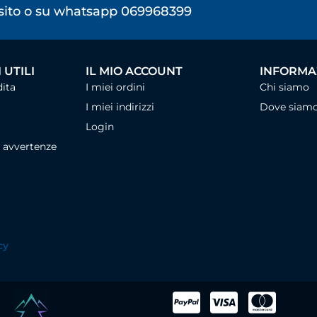
osito o su whatsapp 069968399
 UTILI
IL MIO ACCOUNT
INFORMAZ
dita
I miei ordini
Chi siamo
I miei indirizzi
Dove siam
Login
, avvertenze
cy