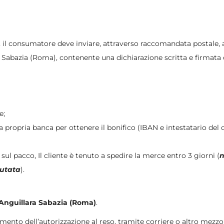
merce, il consumatore deve inviare, attraverso raccomandata pos
abazia (Roma), contenente una dichiarazione scritta e firmata dell
e;
a propria banca per ottenere il bonifico (IBAN e intestatario del
sul pacco, Il cliente è tenuto a spedire la merce entro 3 giorni (
n
iutata
).
 Anguillara Sabazia (Roma)
.
mento dell’autorizzazione al reso, tramite corriere o altro mezzo 