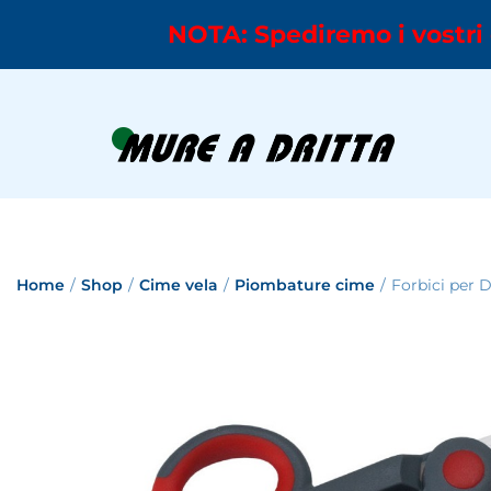
NOTA: Spediremo i vostri 
Home
/
Shop
/
Cime vela
/
Piombature cime
/
Forbici per