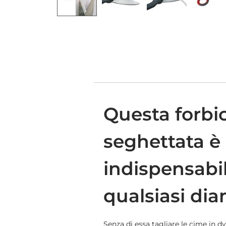
Questa forb
seghettata è
indispensabil
qualsiasi di
Senza di essa tagliare le cime in d