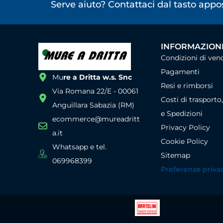
Serve aiuto? Contattaci dal tasto app
INFORMAZIONI
Condizioni di ven
Pagamenti
Mu
re a Dritta w.s. Snc
Resi e rimborsi
Via Romana 22/E - 00061
Costi di trasporto
Anguillara Sabazia (RM)
e Spedizioni
ecommerce@mureadritt
Privacy Policy
a.it
Cookie Policy
Whatsapp e tel.
Sitemap
069968399
Preferenze priva