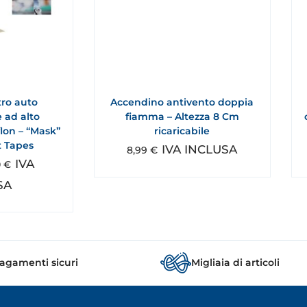
tro auto
Accendino antivento doppia
 ad alto
fiamma – Altezza 8 Cm
flon – “Mask”
ricaricabile
t Tapes
IVA INCLUSA
8,99
€
IVA
0
€
SA
agamenti sicuri
Migliaia di articoli