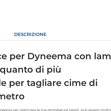
DESCRIZIONE
ice per Dyneema con la
 quanto di più
e per tagliare cime di
ametro
yneema oer realizzare le tue piombature tessili, può essere molto