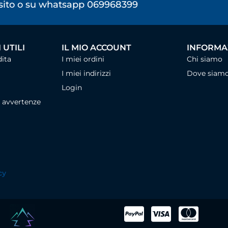
osito o su whatsapp 069968399
 UTILI
IL MIO ACCOUNT
INFORMAZ
dita
I miei ordini
Chi siamo
I miei indirizzi
Dove siam
Login
, avvertenze
cy