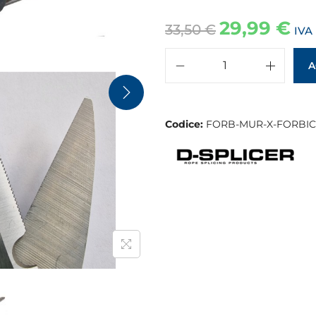
29,99
€
33,50
€
IVA
A
Codice:
FORB-MUR-X-FORBI