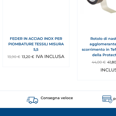
FEDER IN ACCIAO INOX PER
Rotolo di nas
PIOMBATURE TESSILI MISURA
agglomerante
5,5
scorrimento in Te
della Protec
IVA INCLUSA
13,90
€
13,20
€
44,00
€
41,8
INCLU
Consegna veloce
P