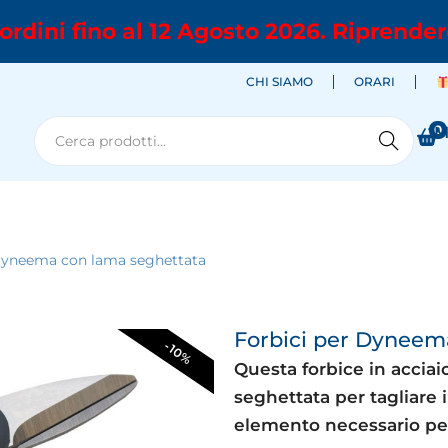
ordini fino al 12 Agosto 2026. Riprender
CHI SIAMO
ORARI
0
M
Cerca
 Dyneema con lama seghettata
Forbici per Dyneem
-10%
Questa forbice in accia
seghettata per tagliare
elemento necessario pe