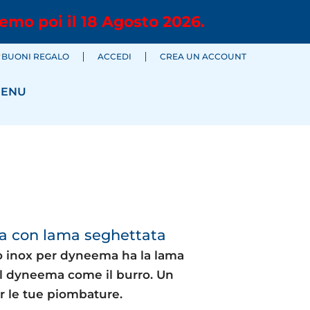
emo poi il 18 Agosto 2026.
BUONI REGALO
ACCEDI
CREA UN ACCOUNT
ENU
a con lama seghettata
io inox per dyneema ha la lama
 il dyneema come il burro. Un
r le tue piombature.