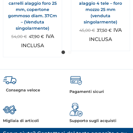
carrelli alaggio foro 25
alaggio 4 tele – foro
mm, copertone
mozzo 25 mm
gommoso diam. 37Cm
(venduta
– (Venduta
singolarmente)
singolarmente)
IVA
45,00
€
37,50
€
IVA
54,00
€
47,90
€
INCLUSA
INCLUSA
Consegna veloce
Pagamenti sicuri
Migliaia di articoli
Supporto sugli acquisti