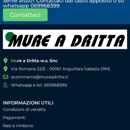
Serve aiuto? Contattaci dal tasto apposito o su
whatsapp 069968399
Contattaci
Mu
re a Dritta w.s. Snc
Via Romana 22/E - 00061 Anguillara Sabazia (RM)
ecommerce@mureadritta.it
Whatsapp e tel. 069968399
INFORMAZIONI UTILI
Condizioni di vendita
Pagamenti
Resi e rimborsi