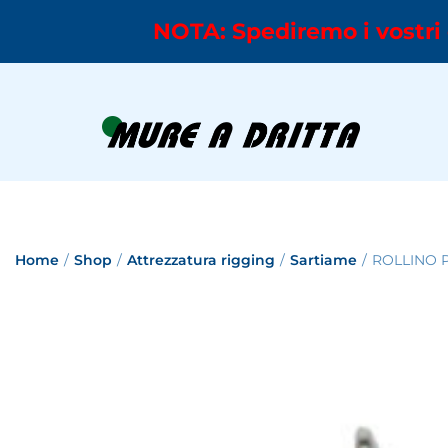
NOTA: Spediremo i vostri 
Home
/
Shop
/
Attrezzatura rigging
/
Sartiame
/
ROLLINO 