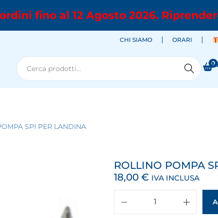
ordini fino al 12 Agosto 2026. Riprender
CHI SIAMO
ORARI
0
M
Cerca
POMPA SPI PER LANDINA
ROLLINO POMPA SP
18,00
€
IVA INCLUSA
A