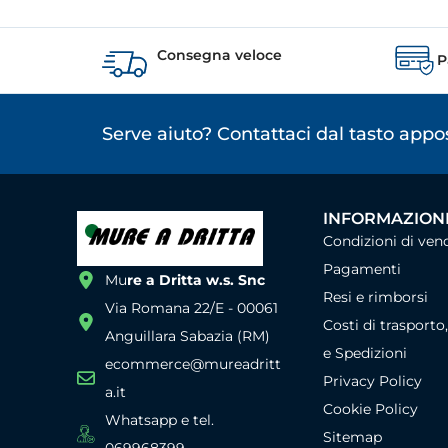
Consegna veloce
P
Serve aiuto? Contattaci dal tasto app
INFORMAZIONI
Condizioni di ven
Pagamenti
Mu
re a Dritta w.s. Snc
Resi e rimborsi
Via Romana 22/E - 00061
Costi di trasporto
Anguillara Sabazia (RM)
e Spedizioni
ecommerce@mureadritt
Privacy Policy
a.it
Cookie Policy
Whatsapp e tel.
Sitemap
069968399