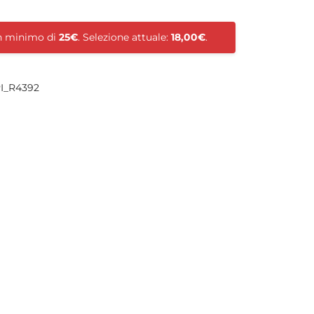
un minimo di
25€
. Selezione attuale:
18,00€
.
I_R4392