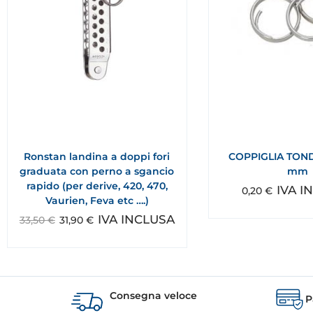
Ronstan landina a doppi fori
COPPIGLIA TOND
graduata con perno a sgancio
mm
rapido (per derive, 420, 470,
IVA I
0,20
€
Vaurien, Feva etc ….)
IVA INCLUSA
33,50
€
31,90
€
Consegna veloce
P