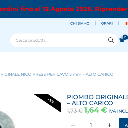
ordini fino al 12 Agosto 2026. Riprender
CHI SIAMO
ORARI
0
M
Cerca
RIGINALE NICO PRESS PER CAVO 3 mm – ALTO CARICO
PIOMBO ORIGINALE
-5%
– ALTO CARICO
1,64
€
1,73
€
IVA INC
A