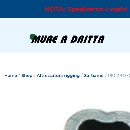
NOTA: Spediremo i vostri 
Home
/
Shop
/
Attrezzatura rigging
/
Sartiame
/
PIOMBO O