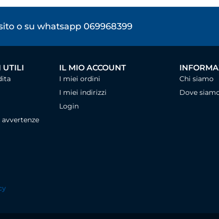
osito o su whatsapp 069968399
 UTILI
IL MIO ACCOUNT
INFORMAZ
dita
I miei ordini
Chi siamo
I miei indirizzi
Dove siam
Login
, avvertenze
cy