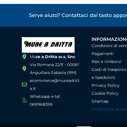
Serve aiuto? Contattaci dal tasto app
INFORMAZIONI
Condizioni di ven
Pagamenti
Mu
re a Dritta w.s. Snc
Resi e rimborsi
Via Romana 22/E - 00061
Costi di trasporto
Anguillara Sabazia (RM)
e Spedizioni
ecommerce@mureadritt
Privacy Policy
a.it
Cookie Policy
Whatsapp e tel.
Sitemap
069968399
Preferenze priva