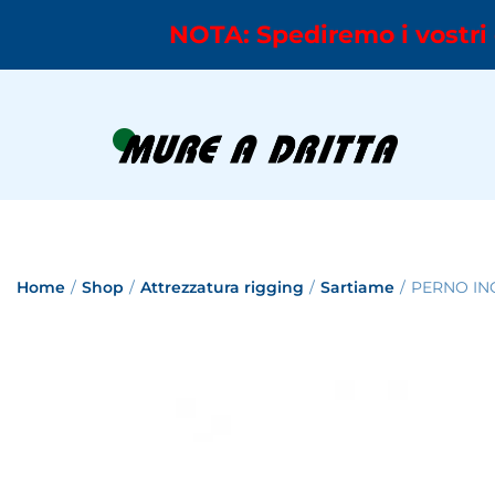
NOTA: Spediremo i vostri 
Home
/
Shop
/
Attrezzatura rigging
/
Sartiame
/
PERNO IN