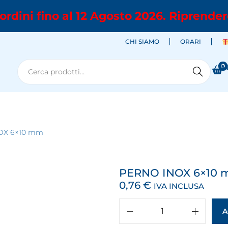
ordini fino al 12 Agosto 2026. Riprender
CHI SIAMO
ORARI
0
M
Cerca
OX 6×10 mm
PERNO INOX 6×10
0,76
€
IVA INCLUSA
A