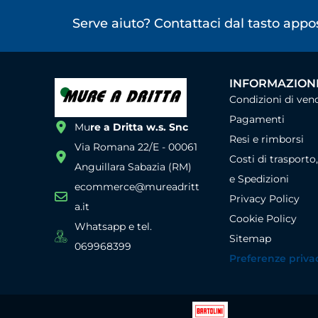
Serve aiuto? Contattaci dal tasto app
INFORMAZIONI
Condizioni di ven
Pagamenti
Mu
re a Dritta w.s. Snc
Resi e rimborsi
Via Romana 22/E - 00061
Costi di trasporto
Anguillara Sabazia (RM)
e Spedizioni
ecommerce@mureadritt
Privacy Policy
a.it
Cookie Policy
Whatsapp e tel.
Sitemap
069968399
Preferenze priva