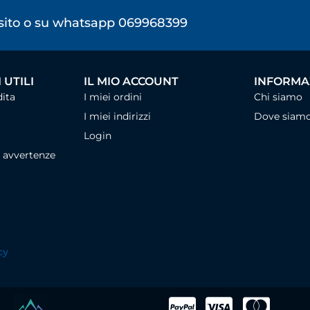
osito o su whatsapp 069968399
 UTILI
IL MIO ACCOUNT
INFORMAZ
dita
I miei ordini
Chi siamo
I miei indirizzi
Dove siam
Login
, avvertenze
cy