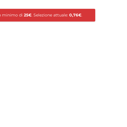
un minimo di
25€
. Selezione attuale:
0,76€
.