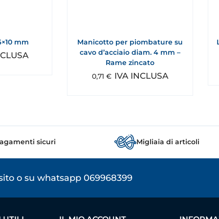
6×10 mm
Manicotto per piombature su
cavo d’acciaio diam. 4 mm –
NCLUSA
Rame zincato
IVA INCLUSA
0,71
€
agamenti sicuri
Migliaia di articoli
osito o su whatsapp 069968399