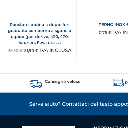
Ronstan landina a doppi fori
PERNO INOX 
graduata con perno a sgancio
IVA I
0,76
€
rapido (per derive, 420, 470,
Vaurien, Feva etc ….)
IVA INCLUSA
33,50
€
31,90
€
Consegna veloce
P
Serve aiuto? Contattaci dal tasto app