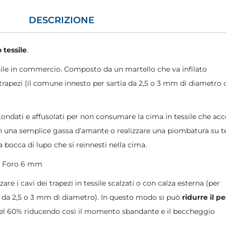
DESCRIZIONE
 tessile
.
ssile in commercio. Composto da un martello che va infilato
ei trapezi (il comune innesto per sartia da 2,5 o 3 mm di diametro
otondati e affusolati per non consumare la cima in tessile che acc
con una semplice gassa d’amante o realizzare una piombatura su te
a bocca di lupo che si reinnesti nella cima.
– Foro 6 mm
are i cavi dei trapezi in tessile scalzati o con calza esterna (per
da 2,5 o 3 mm di diametro). In questo modo si può
ridurre il p
el 60% riducendo così il momento sbandante e il beccheggio