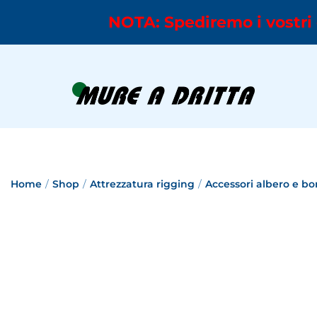
NOTA: Spediremo i vostri 
Home
/
Shop
/
Attrezzatura rigging
/
Accessori albero e b