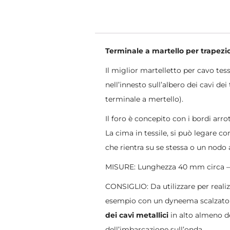
Terminale a martello per trapezio
Il miglior martelletto per cavo te
nell’innesto sull’albero dei cavi d
terminale a mertello).
Il foro è concepito con i bordi arr
La cima in tessile, si può legare 
che rientra su se stessa o un nodo 
MISURE: Lunghezza 40 mm circa 
CONSIGLIO: Da utilizzare per realizz
esempio con un dyneema scalzato 
dei cavi metallici
in alto almeno d
dell’imbarcazione sull’onda.