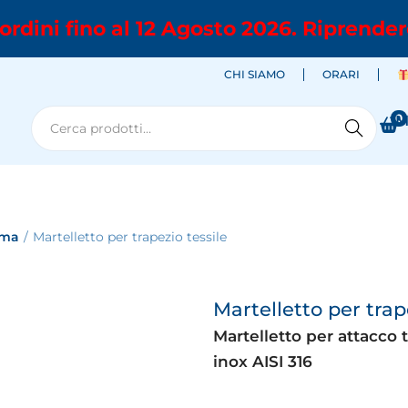
ordini fino al 12 Agosto 2026. Riprender
CHI SIAMO
ORARI
0
M
Cerca
oma
/
Martelletto per trapezio tessile
Martelletto per trap
Martelletto per attacco tr
inox AISI 316