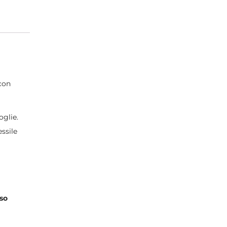
 con
oglie.
ssile
eso