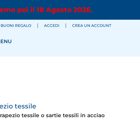
emo poi il 18 Agosto 2026.
BUONI REGALO
ACCEDI
CREA UN ACCOUNT
ENU
ezio tessile
apezio tessile o sartie tessili in acciao