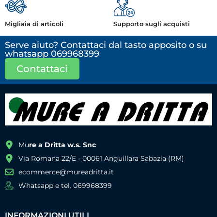
Migliaia di articoli
Supporto sugli acquisti
Serve aiuto? Contattaci dal tasto apposito o su
whatsapp 069968399
Contattaci
Mu
re a Dritta w.s. Snc
Via Romana 22/E - 00061 Anguillara Sabazia (RM)
ecommerce@mureadritta.it
Whatsapp e tel. 069968399
INFORMAZIONI UTILI