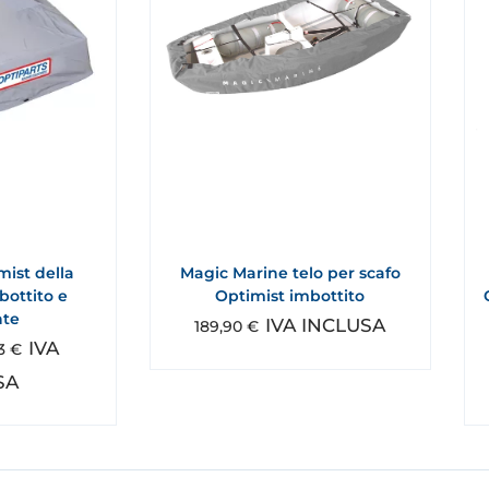
mist della
Magic Marine telo per scafo
bottito e
Optimist imbottito
nte
IVA INCLUSA
189,90
€
IVA
63
€
SA