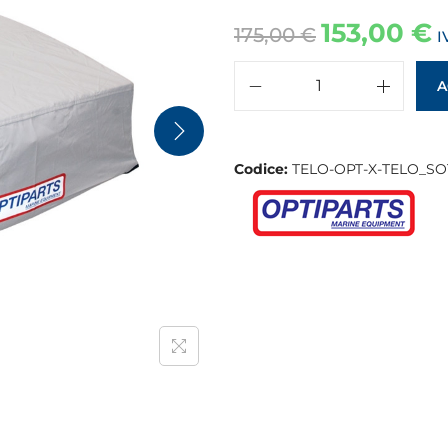
153,00
€
175,00
€
I
A
Codice:
TELO-OPT-X-TELO_S