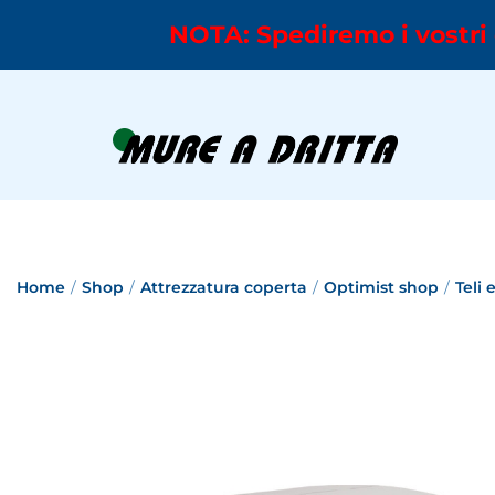
NOTA: Spediremo i vostri 
Home
/
Shop
/
Attrezzatura coperta
/
Optimist shop
/
Teli 