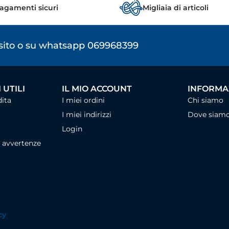
agamenti sicuri
Migliaia di articoli
osito o su whatsapp 069968399
 UTILI
IL MIO ACCOUNT
INFORMAZ
dita
I miei ordini
Chi siamo
I miei indirizzi
Dove siam
Login
, avvertenze
cy