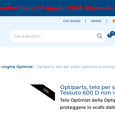
ordini fino al 12 Agosto 2026. Riprender
CHI SIAMO
ORARI
0
M
Cerca
e cinghie Optimist
/
Optiparts, telo per scafo Optimist econom
Optiparts, telo per
-13%
Tessuto 600 D non 
Telo Optimist della Opti
proteggere lo scafo dallo