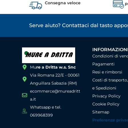
Consegna veloce
P
Serve aiuto? Contattaci dal tasto app
INFORMAZIONI
Condizioni di ven
Pagamenti
Mu
re a Dritta w.s. Snc
Resi e rimborsi
Via Romana 22/E - 00061
Costi di trasporto
Anguillara Sabazia (RM)
e Spedizioni
ecommerce@mureadritt
Privacy Policy
a.it
Cookie Policy
Whatsapp e tel.
Sitemap
069968399
Preferenze priva