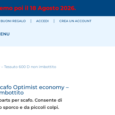
emo poi il 18 Agosto 2026.
BUONI REGALO
ACCEDI
CREA UN ACCOUNT
ENU
y – Tessuto 600 D non imbottito
 scafo Optimist economy –
imbottito
parts per scafo. Consente di
 sporco e da piccoli colpi.