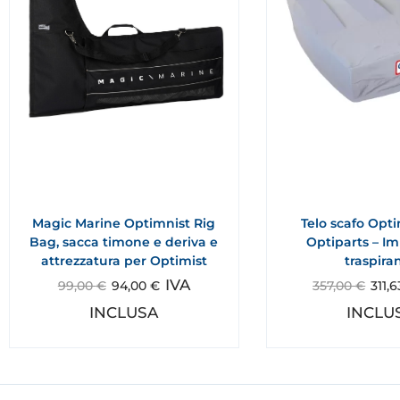
Magic Marine Optimnist Rig
Telo scafo Opti
Bag, sacca timone e deriva e
Optiparts – Im
attrezzatura per Optimist
traspira
IVA
99,00
€
94,00
€
357,00
€
311,
INCLUSA
INCLU