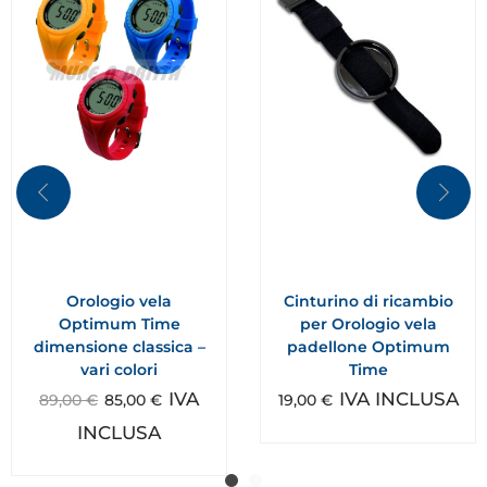
Orologio vela
Cinturino di ricambio
Optimum Time
per Orologio vela
dimensione classica –
padellone Optimum
vari colori
Time
IVA
IVA INCLUSA
89,00
€
85,00
€
19,00
€
INCLUSA