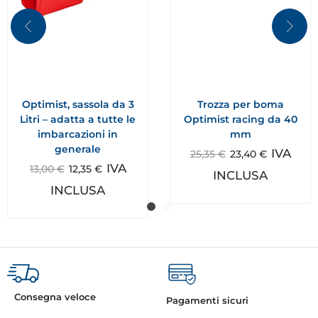
Optimist, sassola da 3
Trozza per boma
Litri – adatta a tutte le
Optimist racing da 40
imbarcazioni in
mm
generale
IVA
25,35
€
23,40
€
IVA
13,00
€
12,35
€
INCLUSA
INCLUSA
Consegna veloce
Pagamenti sicuri