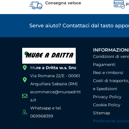
Consegna veloce
P
Serve aiuto? Contattaci dal tasto app
INFORMAZIONI
Condizioni di ven
Pagamenti
Mu
re a Dritta w.s. Snc
Resi e rimborsi
Via Romana 22/E - 00061
Costi di trasporto
Anguillara Sabazia (RM)
e Spedizioni
ecommerce@mureadritt
Privacy Policy
a.it
Cookie Policy
Whatsapp e tel.
Sitemap
069968399
Preferenze priva