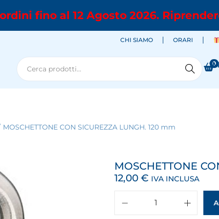
ordini fino al 12 Agosto 2026. Riprender
CHI SIAMO
ORARI
0
M
Cerca
/
MOSCHETTONE CON SICUREZZA LUNGH. 120 mm
MOSCHETTONE CON
12,00
€
IVA INCLUSA
A