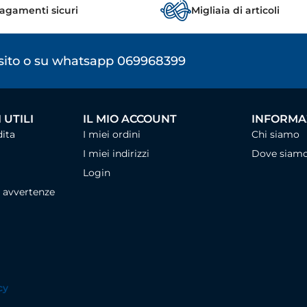
agamenti sicuri
Migliaia di articoli
osito o su whatsapp 069968399
 UTILI
IL MIO ACCOUNT
INFORMAZ
dita
I miei ordini
Chi siamo
I miei indirizzi
Dove siam
Login
, avvertenze
cy