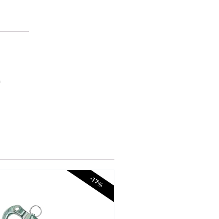
n
-17%