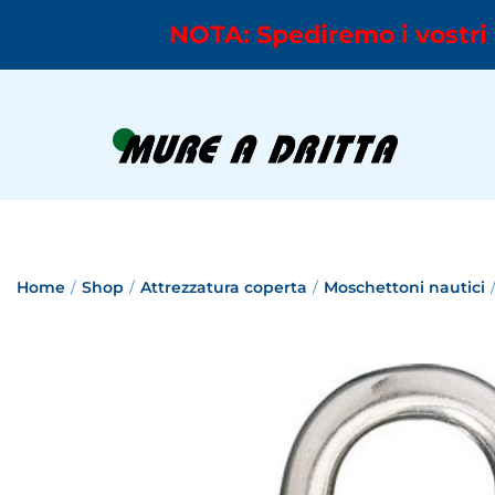
NOTA: Spediremo i vostri 
Home
/
Shop
/
Attrezzatura coperta
/
Moschettoni nautici