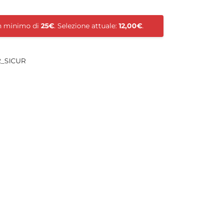
un minimo di
25€
. Selezione attuale:
12,00€
.
2_SICUR