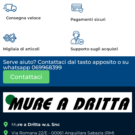
Consegna veloce
Pagamenti sicuri
Migliaia di articoli
Supporto sugli acquisti
Serve aiuto? Contattaci dal tasto apposito o su
whatsapp 069968399
Contattaci
Mu
re a Dritta w.s. Snc
Via Romana 22/E - 00061 Anguillara Sabazia (RM)