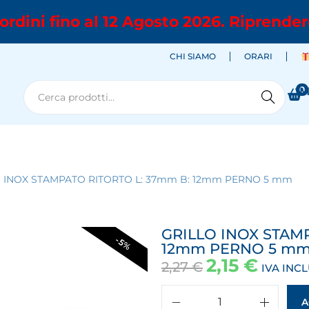
ordini fino al 12 Agosto 2026. Riprender
CHI SIAMO
ORARI
0
M
Cerca
 INOX STAMPATO RITORTO L: 37mm B: 12mm PERNO 5 mm
GRILLO INOX STAM
-5%
12mm PERNO 5 m
2,15
€
2,27
€
IVA INC
A