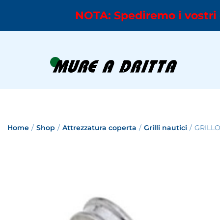
NOTA: Spediremo i vostri 
Home
/
Shop
/
Attrezzatura coperta
/
Grilli nautici
/
GRILLO