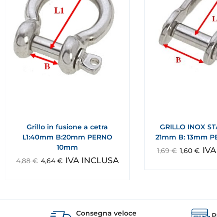
Grillo in fusione a cetra
GRILLO INOX ST
L1:40mm B:20mm PERNO
21mm B: 13mm 
10mm
IV
1,69
€
1,60
€
IVA INCLUSA
4,88
€
4,64
€
Consegna veloce
P