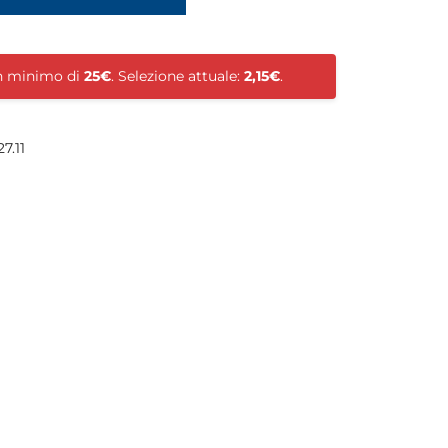
un minimo di
25€
. Selezione attuale:
2,15€
.
7.11