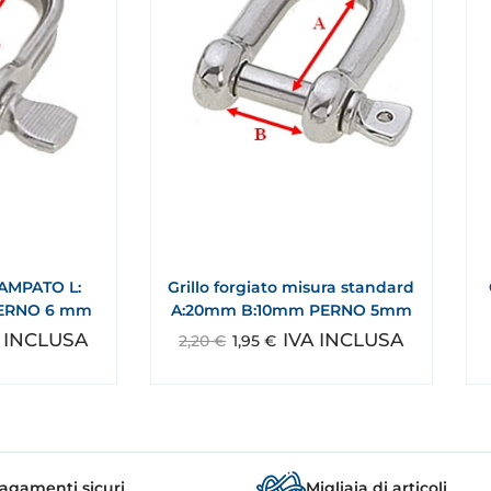
AMPATO L:
Grillo forgiato misura standard
PERNO 6 mm
A:20mm B:10mm PERNO 5mm
A INCLUSA
IVA INCLUSA
2,20
€
1,95
€
agamenti sicuri
Migliaia di articoli