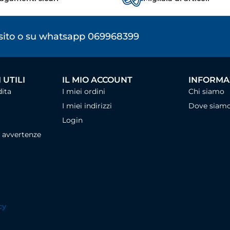
osito o su whatsapp 069968399
 UTILI
IL MIO ACCOUNT
INFORMAZ
dita
I miei ordini
Chi siamo
I miei indirizzi
Dove siam
Login
, avvertenze
cy