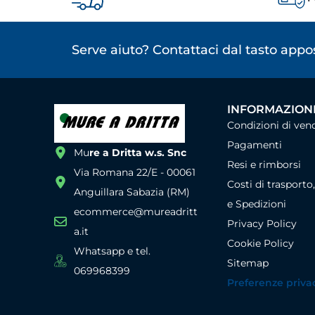
Serve aiuto? Contattaci dal tasto app
INFORMAZIONI
Condizioni di ven
Pagamenti
Mu
re a Dritta w.s. Snc
Resi e rimborsi
Via Romana 22/E - 00061
Costi di trasporto
Anguillara Sabazia (RM)
e Spedizioni
ecommerce@mureadritt
Privacy Policy
a.it
Cookie Policy
Whatsapp e tel.
Sitemap
069968399
Preferenze priva