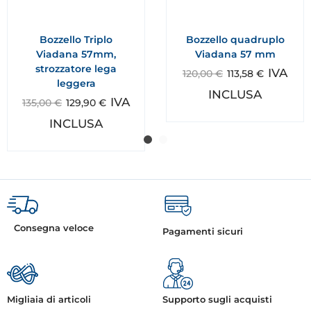
Bozzello Triplo
Bozzello quadruplo
Viadana 57mm,
Viadana 57 mm
strozzatore lega
IVA
120,00
€
113,58
€
leggera
INCLUSA
IVA
135,00
€
129,90
€
INCLUSA
Consegna veloce
Pagamenti sicuri
Migliaia di articoli
Supporto sugli acquisti