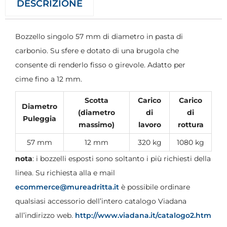
DESCRIZIONE
Bozzello singolo 57 mm di diametro in pasta di
carbonio. Su sfere e dotato di una brugola che
consente di renderlo fisso o girevole. Adatto per
cime fino a 12 mm.
Scotta
Carico
Carico
Diametro
(diametro
di
di
Puleggia
massimo)
lavoro
rottura
57 mm
12 mm
320 kg
1080 kg
nota
: i bozzelli esposti sono soltanto i più richiesti della
linea. Su richiesta alla e mail
ecommerce@mureadritta.it
è possibile ordinare
qualsiasi accessorio dell’intero catalogo Viadana
all’indirizzo web.
http://www.viadana.it/catalogo2.htm