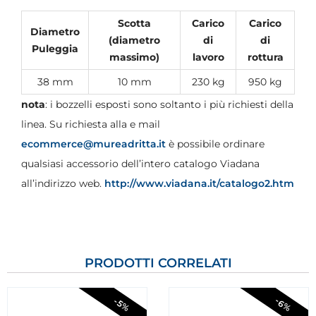
Scotta
Carico
Carico
Diametro
(diametro
di
di
Puleggia
massimo)
lavoro
rottura
38 mm
10 mm
230 kg
950 kg
nota
: i bozzelli esposti sono soltanto i più richiesti della
linea. Su richiesta alla e mail
ecommerce@mureadritta.it
è possibile ordinare
qualsiasi accessorio dell’intero catalogo Viadana
all’indirizzo web.
http://www.viadana.it/catalogo2.htm
PRODOTTI CORRELATI
-6%
-5%