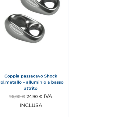
Coppia passacavo Shock
col.metallo – alluminio a basso
attrito
IVA
26,00
€
24,90
€
INCLUSA