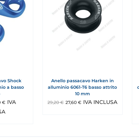
avo Shock
Anello passacavo Harken in
nio a basso
alluminio 6061-T6 basso attrito
o
10 mm
IVA
IVA INCLUSA
0
€
29,20
€
27,60
€
SA