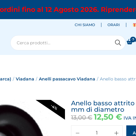
ordini fino al 12 Agosto 2026. Riprender
CHI SIAMO
ORARI
0
M
Cerca
marca)
/
Viadana
/
Anelli passacavo Viadana
/
Anello basso att
Anello basso attrit
-4%
mm di diametro
12,50
€
13,00
€
IVA 
A