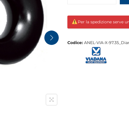
Per la spedizione serve 
Codice:
ANEL-VIA-X-97.35_D