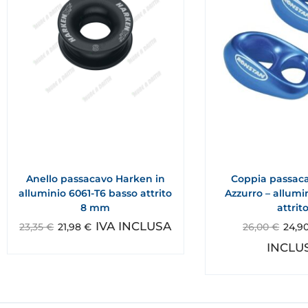
Anello passacavo Harken in
Coppia passac
alluminio 6061-T6 basso attrito
Azzurro – allumi
8 mm
attrit
IVA INCLUSA
23,35
€
21,98
€
26,00
€
24,9
INCLU