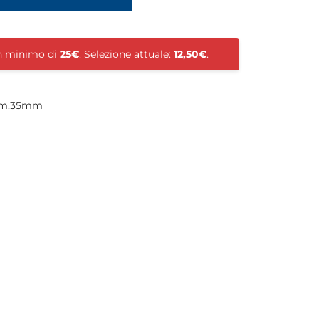
un minimo di
25€
. Selezione attuale:
12,50€
.
iam.35mm