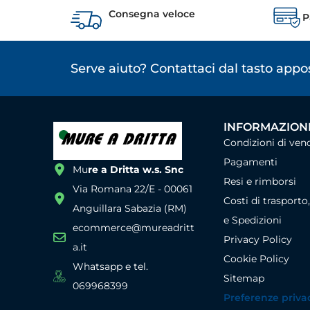
Consegna veloce
P
Serve aiuto? Contattaci dal tasto app
INFORMAZIONI
Condizioni di ven
Pagamenti
Mu
re a Dritta w.s. Snc
Resi e rimborsi
Via Romana 22/E - 00061
Costi di trasporto
Anguillara Sabazia (RM)
e Spedizioni
ecommerce@mureadritt
Privacy Policy
a.it
Cookie Policy
Whatsapp e tel.
Sitemap
069968399
Preferenze priva