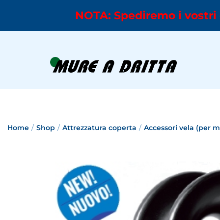
NOTA: Spediremo i vostri 
Home
/
Shop
/
Attrezzatura coperta
/
Accessori vela (per 