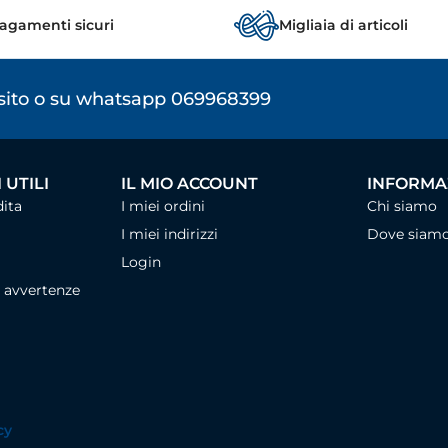
agamenti sicuri
Migliaia di articoli
osito o su whatsapp 069968399
 UTILI
IL MIO ACCOUNT
INFORMAZ
dita
I miei ordini
Chi siamo
I miei indirizzi
Dove siam
Login
, avvertenze
cy