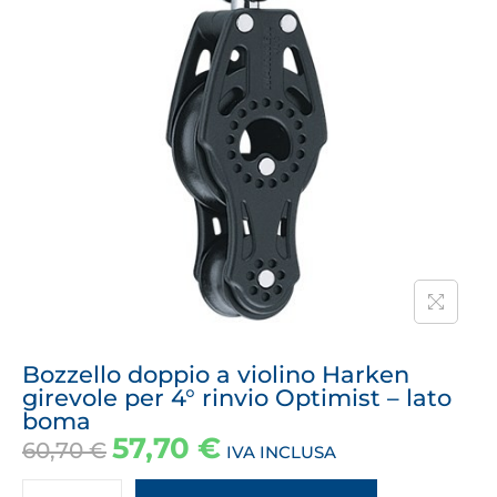
Bozzello doppio a violino Harken
girevole per 4° rinvio Optimist – lato
boma
57,70
€
60,70
€
IVA INCLUSA