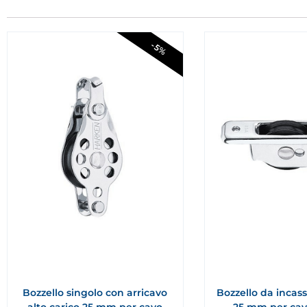
-5%
Bozzello singolo con arricavo
Bozzello da incass
alto carico 25 mm per cavo
25 mm per cav