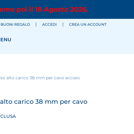
emo poi il 18 Agosto 2026.
BUONI REGALO
ACCEDI
CREA UN ACCOUNT
ENU
sso alto carico 38 mm per cavo acciaio
 alto carico 38 mm per cavo
NCLUSA