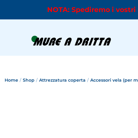
NOTA: Spediremo i vostri 
Home
/
Shop
/
Attrezzatura coperta
/
Accessori vela (per 