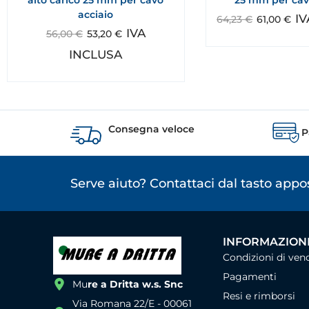
acciaio
I
64,23
€
61,00
€
IVA
56,00
€
53,20
€
INCLUSA
Consegna veloce
P
Serve aiuto? Contattaci dal tasto app
INFORMAZIONI
Condizioni di ven
Pagamenti
Mu
re a Dritta w.s. Snc
Resi e rimborsi
Via Romana 22/E - 00061