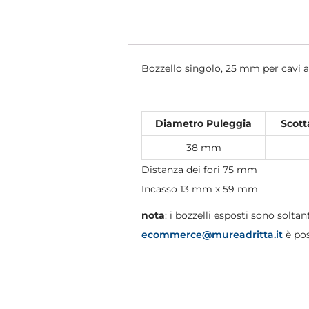
Bozzello singolo, 25 mm per cavi acc
Diametro Puleggia
Scott
38 mm
Distanza dei fori 75 mm
Incasso 13 mm x 59 mm
nota
: i bozzelli esposti sono soltant
ecommerce@mureadritta.it
è pos