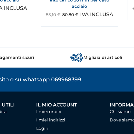
acciaio
VA INCLUSA
IVA INCLUSA
85,10
€
80,80
€
agamenti sicuri
Migliaia di articoli
osito o su whatsapp 069968399
 UTILI
IL MIO ACCOUNT
INFORMAZ
dita
I miei ordini
Chi siamo
I miei indirizzi
Dove siam
Login