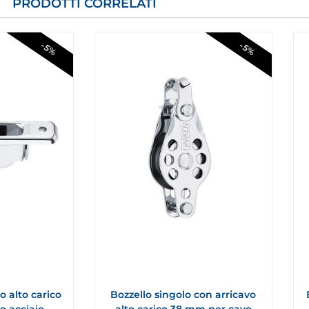
PRODOTTI CORRELATI
-5%
-5%
o alto carico
Bozzello singolo con arricavo
o acciaio
alto carico 38 mm per cavo