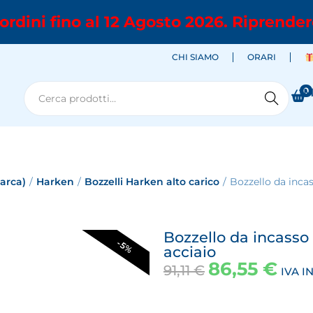
ordini fino al 12 Agosto 2026. Riprender
CHI SIAMO
ORARI
0
M
Cerca
marca)
/
Harken
/
Bozzelli Harken alto carico
/
Bozzello da inca
Bozzello da incasso
-5%
acciaio
86,55
€
91,11
€
IVA I