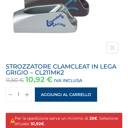
STROZZATORE CLAMCLEAT IN LEGA
GRIGIO – CL211MK2
10,92
€
11,50
€
IVA INCLUSA
AGGIUNGI AL CARRELLO
Per la spedizione serve un minimo di
25€
. Selezione
attuale:
10,92€
.