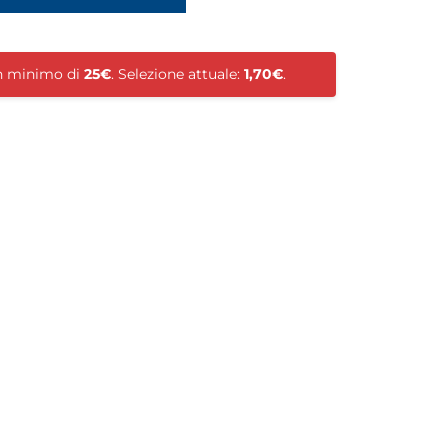
un minimo di
25€
. Selezione attuale:
1,70€
.