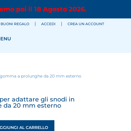
emo poi il 18 Agosto 2026.
BUONI REGALO
ACCEDI
CREA UN ACCOUNT
ENU
 in gomma a prolunghe da 20 mm esterno
er adattare gli snodi in
 da 20 mm esterno
GGIUNGI AL CARRELLO