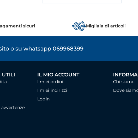
agamenti sicuri
Migliaia di articoli
osito o su whatsapp 069968399
 UTILI
IL MIO ACCOUNT
INFORMAZ
dita
I miei ordini
Chi siamo
I miei indirizzi
Dove siam
Login
, avvertenze