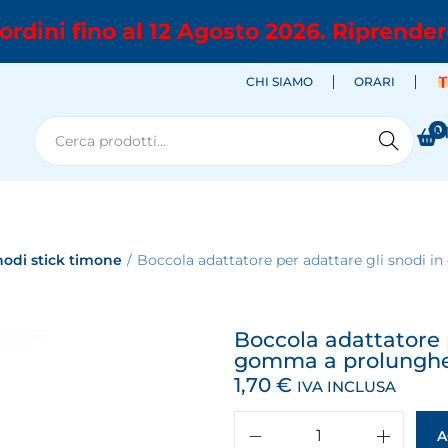
ordini fino al 12 Agosto 2026. Riprender
CHI SIAMO
ORARI
0
M
Cerca
nodi stick timone
/
Boccola adattatore per adattare gli snodi
Boccola adattatore p
gomma a prolunghe
1,70
€
IVA INCLUSA
A