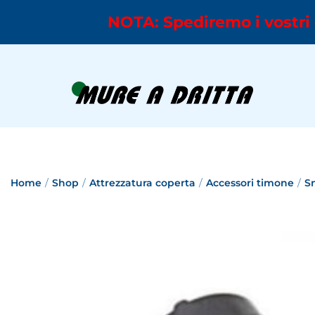
NOTA: Spediremo i vostri 
Home
/
Shop
/
Attrezzatura coperta
/
Accessori timone
/
S