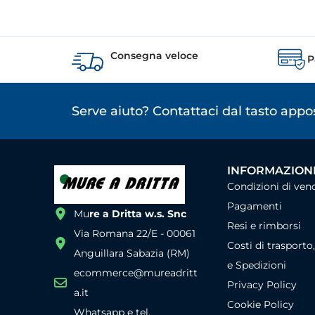
Consegna veloce
P
Serve aiuto? Contattaci dal tasto app
INFORMAZIONI
Condizioni di ven
Pagamenti
Mu
re a Dritta w.s. Snc
Resi e rimborsi
Via Romana 22/E - 00061
Costi di trasporto
Anguillara Sabazia (RM)
e Spedizioni
ecommerce@mureadritt
Privacy Policy
a.it
Cookie Policy
Whatsapp e tel.