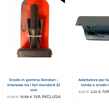
Snodo in gomma Ronstan –
Adattatore per b
Interasse tra i fori standard 32
tonda e snodo
mm
IV
3,00
€
2,20
€
IVA INCLUSA
21,00
€
19,98
€